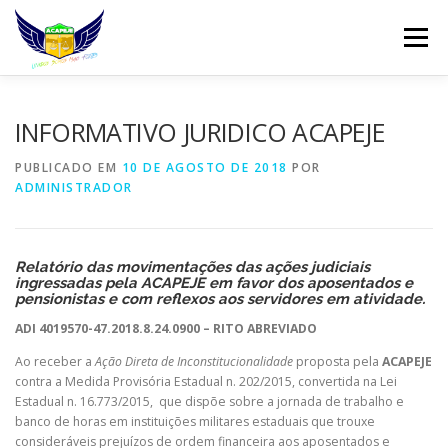
Pular
para
Menu
o
conteúdo
INÍCIO
DIREÇÃO
QUEM SOMOS
INFORMATIVO JURIDICO ACAPEJE
PUBLICADO EM
10 DE AGOSTO DE 2018
POR
ADMINISTRADOR
REINVINDICAÇÕES
FILIAÇÃO
NOTÍCIAS
WHATSAPP
CONTATO
WEBMAIL
Relatório das movimentações das ações judiciais
ingressadas pela ACAPEJE em favor dos aposentados e
pensionistas e com reflexos aos servidores em atividade.
ADI 4019570-47.2018.8.24.0900 – RITO ABREVIADO
Ao receber a
Ação Direta de Inconstitucionalidade
proposta pela
ACAPEJE
contra a Medida Provisória Estadual n. 202/2015, convertida na Lei
Estadual n. 16.773/2015, que dispõe sobre a jornada de trabalho e
banco de horas em instituições militares estaduais que trouxe
consideráveis prejuízos de ordem financeira aos aposentados e