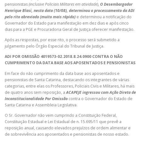
pensionistas
(inclusive Policiais Militares em atividade
),
O Desembargador
Henrique Blasi, nesta data (10/08), determinou o processamento da ADI
pelo rito abreviado (muito mais rápido)
e determinou a notificação do
Governador do Estado para manifestação em dez dias e após cinco
dias para a PGE e Procuradoria Geral de Justiça oferecer manifestação.
Após as respostas, por esse rito, o processo será submetido a
julgamento pelo Órgão Especial do Tribunal de Justiça.
ADI POR OMISSÃO 4019573-02.2018.8.24.0900 CONTRA O NÃO
CUMPRIMENTO DA DATA BASE AOS APOSENTADOS E PENSIONISTAS
Em face do não cumprimento da data base aos aposentados e
pensionistas de Santa Catarina, destacando os integrantes de várias
categorias, entre elas os Professores, Policiais Civis e Militares, há mais
de quatro anos sem reposição, a
ACAPEJE ingressou com Ação Direta de
Inconstitucionalidade Por Omissão
contra o Governador do Estado de
Santa Catarina e Assembleia Legislativa.
O Sr. Governador não vem cumprindo a Constituição Federal,
Constituição Estadual e Lei Estadual de n. 15.695/11 que prevê a
reposição anual, causando elevados prejuízos de ordem alimentar e
de sobrevivência aos aposentados e pensionistas de nosso estado.