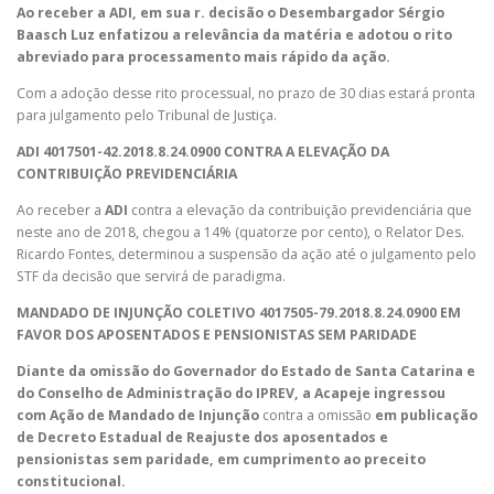
Ao receber a ADI, em sua r. decisão o Desembargador Sérgio
Baasch Luz enfatizou a relevância da matéria e adotou o rito
abreviado para processamento mais rápido da ação.
Com a adoção desse rito processual, no prazo de 30 dias estará pronta
para julgamento pelo Tribunal de Justiça.
ADI 4017501-42.2018.8.24.0900 CONTRA A ELEVAÇÃO DA
CONTRIBUIÇÃO PREVIDENCIÁRIA
Ao receber a
ADI
contra a elevação da contribuição previdenciária que
neste ano de 2018, chegou a 14% (quatorze por cento), o Relator Des.
Ricardo Fontes, determinou a suspensão da ação até o julgamento pelo
STF da decisão que servirá de paradigma.
MANDADO DE INJUNÇÃO COLETIVO 4017505-79.2018.8.24.0900 EM
FAVOR DOS APOSENTADOS E PENSIONISTAS SEM PARIDADE
Diante da omissão do Governador do Estado de Santa Catarina e
do Conselho de Administração do IPREV, a Acapeje ingressou
com Ação de Mandado de Injunção
contra a omissão
em publicação
de Decreto Estadual de Reajuste dos aposentados e
pensionistas sem paridade, em cumprimento ao preceito
constitucional.