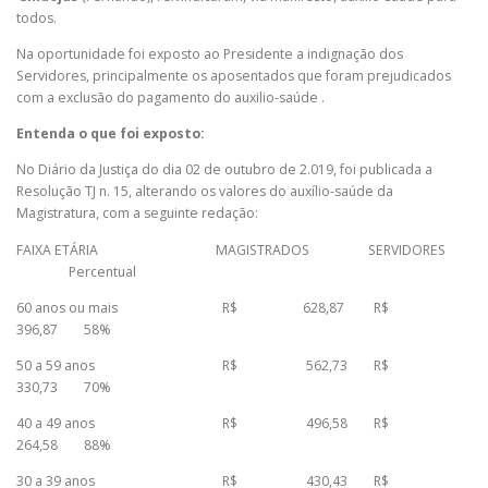
todos.
Na oportunidade foi exposto ao Presidente a indignação dos
Servidores, principalmente os aposentados que foram prejudicados
com a exclusão do pagamento do auxilio-saúde .
Entenda o que foi exposto:
No Diário da Justiça do dia 02 de outubro de 2.019, foi publicada a
Resolução TJ n. 15, alterando os valores do auxílio-saúde da
Magistratura, com a seguinte redação:
FAIXA ETÁRIA MAGISTRADOS SERVIDORES
Percentual
60 anos ou mais R$ 628,87 R$
396,87 58%
50 a 59 anos R$ 562,73 R$
330,73 70%
40 a 49 anos R$ 496,58 R$
264,58 88%
30 a 39 anos R$ 430,43 R$