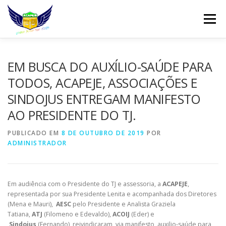
Pular
para
Menu
o
conteúdo
INÍCIO
DIREÇÃO
QUEM SOMOS
EM BUSCA DO AUXÍLIO-SAÚDE PARA
TODOS, ACAPEJE, ASSOCIAÇÕES E
SINDOJUS ENTREGAM MANIFESTO
REINVINDICAÇÕES
FILIAÇÃO
NOTÍCIAS
AO PRESIDENTE DO TJ.
PUBLICADO EM
WHATSAPP
8 DE OUTUBRO DE 2019
CONTATO
WEBMAIL
POR
ADMINISTRADOR
Em audiência com o Presidente do TJ e assessoria, a
ACAPEJE
,
representada por sua Presidente Lenita e acompanhada dos Diretores
(Mena e Mauri),
AESC
pelo Presidente e Analista Graziela
Tatiana,
ATJ
(Filomeno e Edevaldo),
ACOIJ
(Eder) e
Sindojus
(Fernando), reivindicaram, via manifesto, auxilio-saúde para