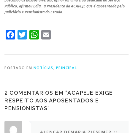
buscando os nossos direitos, afinal foi uma vida dedicada ao Serviço
Público, afirmou Edla, a Presidente da ACAPEJE que é aposentada pelo
Judiciário e Pensionista do Estado.
Facebook
Twitter
WhatsApp
Email
POSTADO EM
NOTÍCIAS
,
PRINCIPAL
2 COMENTÁRIOS EM “
ACAPEJE EXIGE
RESPEITO AOS APOSENTADOS E
PENSIONISTAS
”
ALENCAR DEMARIA ZIESEMER
16