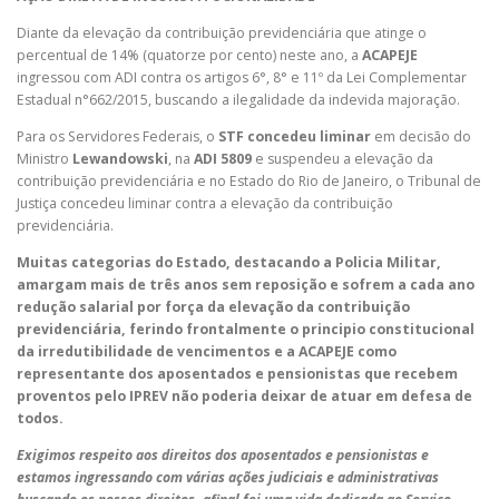
Diante da elevação da contribuição previdenciária que atinge o
percentual de 14% (quatorze por cento) neste ano, a
ACAPEJE
ingressou com ADI contra os artigos 6°, 8° e 11º da Lei Complementar
Estadual n°662/2015, buscando a ilegalidade da indevida majoração.
Para os Servidores Federais, o
STF concedeu liminar
em decisão do
Ministro
Lewandowski
, na
ADI 5809
e suspendeu a elevação da
contribuição previdenciária e no Estado do Rio de Janeiro, o Tribunal de
Justiça concedeu liminar contra a elevação da contribuição
previdenciária.
Muitas categorias do Estado, destacando a Policia Militar,
amargam mais de três anos sem reposição e sofrem a cada ano
redução salarial por força da elevação da contribuição
previdenciária, ferindo frontalmente o principio constitucional
da irredutibilidade de vencimentos e a ACAPEJE como
representante dos aposentados e pensionistas que recebem
proventos pelo IPREV não poderia deixar de atuar em defesa de
todos.
Exigimos respeito aos direitos dos aposentados e pensionistas e
estamos ingressando com várias ações judiciais e administrativas