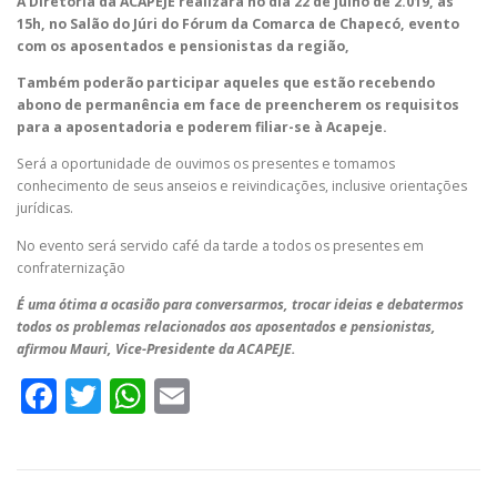
A Diretoria da ACAPEJE realizará no dia 22 de julho de 2.019, ás
15h, no Salão do Júri do Fórum da Comarca de Chapecó, evento
com os aposentados e pensionistas da região,
Também poderão participar aqueles que estão recebendo
abono de permanência em face de preencherem os requisitos
para a aposentadoria e poderem filiar-se à Acapeje.
Será a oportunidade de ouvimos os presentes e tomamos
conhecimento de seus anseios e reivindicações, inclusive orientações
jurídicas.
No evento será servido café da tarde a todos os presentes em
confraternização
É uma ótima a ocasião para conversarmos, trocar ideias e debatermos
todos os problemas relacionados aos aposentados e pensionistas,
afirmou Mauri, Vice-Presidente da ACAPEJE.
Facebook
Twitter
WhatsApp
Email