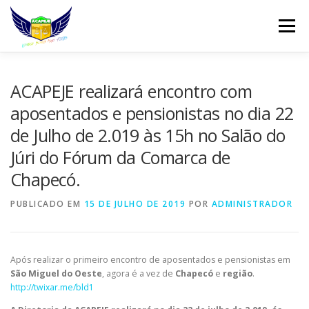
Pular
para
Menu
o
conteúdo
INÍCIO
DIREÇÃO
QUEM SOMOS
ACAPEJE realizará encontro com
aposentados e pensionistas no dia 22
de Julho de 2.019 às 15h no Salão do
REINVINDICAÇÕES
FILIAÇÃO
NOTÍCIAS
Júri do Fórum da Comarca de
Chapecó.
WHATSAPP
CONTATO
WEBMAIL
PUBLICADO EM
15 DE JULHO DE 2019
POR
ADMINISTRADOR
Após realizar o primeiro encontro de aposentados e pensionistas em
São Miguel do Oeste
, agora é a vez de
Chapecó
e
região
.
http://twixar.me/bld1