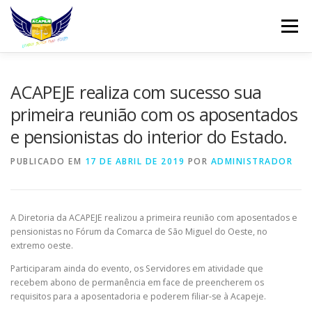
Pular
para
Menu
o
conteúdo
INÍCIO
DIREÇÃO
QUEM SOMOS
ACAPEJE realiza com sucesso sua
primeira reunião com os aposentados
e pensionistas do interior do Estado.
REINVINDICAÇÕES
FILIAÇÃO
NOTÍCIAS
PUBLICADO EM
17 DE ABRIL DE 2019
POR
ADMINISTRADOR
WHATSAPP
CONTATO
WEBMAIL
A Diretoria da ACAPEJE realizou a primeira reunião com aposentados e
pensionistas no Fórum da Comarca de São Miguel do Oeste, no
extremo oeste.
Participaram ainda do evento, os Servidores em atividade que
recebem abono de permanência em face de preencherem os
requisitos para a aposentadoria e poderem filiar-se à Acapeje.